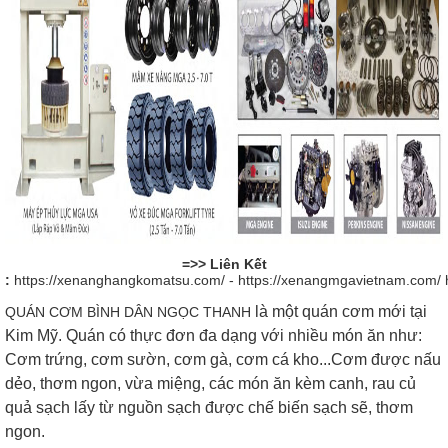
=>> Liên Kết
:
https://xenanghangkomatsu.com/
-
https://xenangmgavietnam.com/
là một quán cơm mới tại
QUÁN CƠM BÌNH DÂN NGỌC THANH
Kim Mỹ. Quán có thực đơn đa dạng với nhiều món ăn như:
Cơm trứng, cơm sườn, cơm gà, cơm cá kho...Cơm được nấu
dẻo, thơm ngon, vừa miệng, các món ăn kèm canh, rau củ
quả sạch lấy từ nguồn sạch được chế biến sạch sẽ, thơm
ngon.