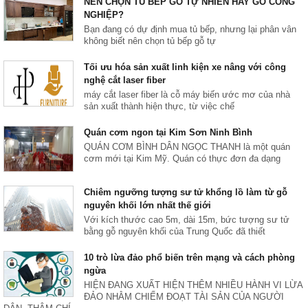
NÊN CHỌN TỦ BẾP GỖ TỰ NHIÊN HAY GỖ CÔNG
NGHIỆP?
Bạn đang có dự định mua tủ bếp, nhưng lại phân vân
không biết nên chọn tủ bếp gỗ tự
Tối ưu hóa sản xuất linh kiện xe nâng với công
nghệ cắt laser fiber
máy cắt laser fiber là cỗ máy biến ước mơ của nhà
sản xuất thành hiện thực, từ việc chế
Quán cơm ngon tại Kim Sơn Ninh Bình
QUÁN CƠM BÌNH DÂN NGỌC THANH là một quán
cơm mới tại Kim Mỹ. Quán có thực đơn đa dạng
Chiêm ngưỡng tượng sư tử khổng lồ làm từ gỗ
nguyên khối lớn nhất thế giới
Với kích thước cao 5m, dài 15m, bức tượng sư tử
bằng gỗ nguyên khối của Trung Quốc đã thiết
10 trò lừa đảo phổ biến trên mạng và cách phòng
ngừa
HIỆN ĐANG XUẤT HIỆN THÊM NHIỀU HÀNH VI LỪA
ĐẢO NHẰM CHIẾM ĐOẠT TÀI SẢN CỦA NGƯỜI