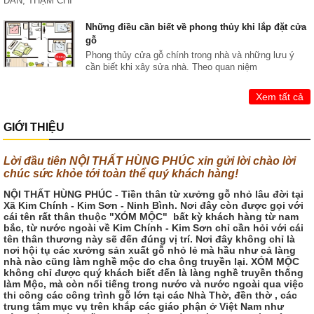
DÂN, THẬM CHÍ
Những điều cần biết về phong thủy khi lắp đặt cửa
gỗ
Phong thủy cửa gỗ chính trong nhà và những lưu ý
cần biết khi xây sửa nhà. Theo quan niệm
Xem tất cả
GIỚI THIỆU
Lời đầu tiên NỘI THẤT HÙNG PHÚC xin gửi lời chào lời
chúc sức khỏe tới toàn thể quý khách hàng!
NỘI THẤT HÙNG PHÚC - Tiền thân từ xưởng gỗ nhỏ lâu đời tại
Xã Kim Chính - Kim Sơn - Ninh Bình. Nơi đây còn được gọi với
cái tên rất thân thuộc "XÓM MỘC" bất kỳ khách hàng từ nam
bắc, từ nước ngoài về Kim Chính - Kim Sơn chỉ cần hỏi với cái
tên thân thương này sẽ đến đúng vị trí. Nơi đây không chỉ là
nơi hội tụ các xưởng sản xuất gỗ nhỏ lẻ mà hầu như cả làng
nhà nào cũng làm nghề mộc do cha ông truyền lại. XÓM MỘC
không chỉ được quý khách biết đến là làng nghề truyền thống
làm Mộc, mà còn nổi tiếng trong nước và nước ngoài qua việc
thi công các công trình gỗ lớn tại các Nhà Thờ, đền thờ , các
trung tâm mục vụ trên khắp các giáo phận ở Việt Nam như