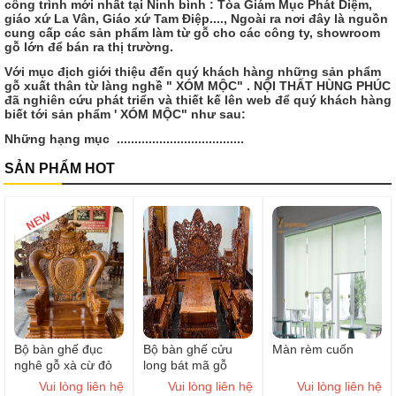
công trình mới nhất tại Ninh bình : Tòa Giám Mục Phát Diệm,
giáo xứ La Vân, Giáo xứ Tam Điệp...., Ngoài ra nơi đây là nguồn
cung cấp các sản phẩm làm từ gỗ cho các công ty, showroom
gỗ lớn để bán ra thị trường.
Với mục địch giới thiệu đến quý khách hàng những sản phẩm
gỗ xuất thân từ làng nghề " XÓM MỘC" .
NỘI THẤT HÙNG PHÚC
đã nghiên cứu phát triển và thiết kế lên web để quý khách hàng
biết tới sản phẩm ' XÓM MỘC" như sau:
Những hạng mục ....................................
SẢN PHẨM HOT
Bộ bàn ghế đục
Bộ bàn ghế cửu
Màn rèm cuốn
nghê gỗ xà cừ đỏ
long bát mã gỗ
hương đoản
Vui lòng liên hệ
Vui lòng liên hệ
Vui lòng liên hệ