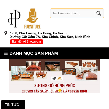
Cửa hàng đồ gỗ Kim Sơn, Nội thất Kim Sơn, Đồ gỗ Kim Sơn, Thi công nội thất gỗ tại Kim Sơn
Số 8, Phú Lương, Hà Đông, Hà Nội.
/
Xưởng Gỗ: Xóm 7A, Kim Chính, Kim Sơn, Ninh Bình
Bản đồ tới Showroom
DANH MỤC SẢN PHẨM
TIN TỨC