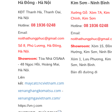
Hà Đông - Hà Nội
Kim Sơn - Ninh Bình
KĐT Thanh Hà, Thanh Oai,
Xưởng Gỗ: Xóm 7A, Kim
Hà Nội
Chính, Kim Sơn
08 1936 0248
Hotline:
08 1936 0248
Hotline:
Email:
Email:
noithathungphuc@gmail.com
noithathungphuc@gmail.
Số 8, Phú Lương, Hà Đông,
Showroom:
Xóm 15, Đồn
Hà Nội.
Hướng, Kim Sơn, Ninh Bì
Showroom:
Tòa Nhà OSAkA
Xóm 1, Lưu Phương, Kim
- 48 Ngọc Hồi, Hoàng Mai,
Sơn, Ninh Bình.
Hà Nội.
Bản đồ đường đi
Liên
maycatcncvietnam.com
kết:
xenanghangkomatsu.com
-
xenangmgavietnam.com/
https://vn-j.com