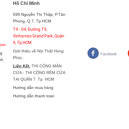
Hồ Chí Minh
599 Nguyễn Thị Thập, P.Tân
Phong, Q.7, Tp.HCM
T9 - 04, Đường T9,
Vinhomes Grand Park, Quận
9, Tp.HCM
com
Giới thiệu về Nội Thất Hùng
g
Facebook
Phúc
.
nh.
Liên Kết
:
THI CÔNG MÀN
CỬA - THI CÔNG RÈM CỬA
TẠI QUẬN 7. Tp. HCM
Hướng dẫn mua hàng
Hướng dẫn thanh toán