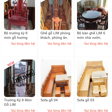
Bộ trường kỷ 8
Ghế gỗ LIM phòng
Bộ bàn ghế LIM 6
món gỗ hương
khách, phòng ăn,
món nhà vườn,
Nam Phi
nhà hàng, văn
phòng khách
Vui lòng liên hệ
Vui lòng liên hệ
Vui lòng liên hệ
phòng
Trường Kỷ 8 Món
Sofa gỗ 04
Sofa gỗ 03
Gỗ LIM
Vui lòng liên hệ
Vui lòng liên hệ
Vui lòng liên hệ