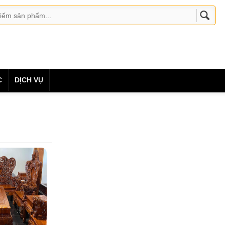
C
DỊCH VỤ