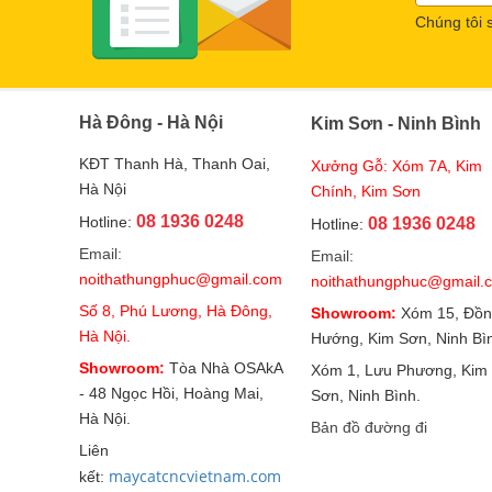
Chúng tôi 
Hà Đông - Hà Nội
Kim Sơn - Ninh Bình
KĐT Thanh Hà, Thanh Oai,
Xưởng Gỗ: Xóm 7A, Kim
Hà Nội
Chính, Kim Sơn
08 1936 0248
Hotline:
08 1936 0248
Hotline:
Email:
Email:
noithathungphuc@gmail.com
noithathungphuc@gmail.
Số 8, Phú Lương, Hà Đông,
Showroom:
Xóm 15, Đồn
Hà Nội.
Hướng, Kim Sơn, Ninh Bì
Showroom:
Tòa Nhà OSAkA
Xóm 1, Lưu Phương, Kim
- 48 Ngọc Hồi, Hoàng Mai,
Sơn, Ninh Bình.
Hà Nội.
Bản đồ đường đi
Liên
maycatcncvietnam.com
kết: