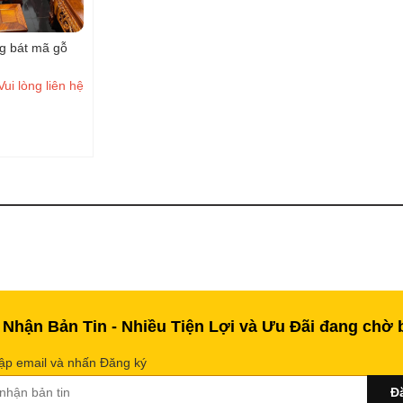
g bát mã gỗ
Vui lòng liên hệ
 Nhận Bản Tin - Nhiều Tiện Lợi và Ưu Đãi đang chờ 
ập email và nhấn Đăng ký