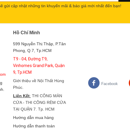
sẽ gửi cập nhật những tin khuyến mãi & báo giá mới nhất đến bạn!
Hồ Chí Minh
599 Nguyễn Thị Thập, P.Tân
Phong, Q.7, Tp.HCM
T9 - 04, Đường T9,
Vinhomes Grand Park, Quận
9, Tp.HCM
com
Giới thiệu về Nội Thất Hùng
g
Facebook
Phúc
.
nh.
Liên Kết
:
THI CÔNG MÀN
CỬA - THI CÔNG RÈM CỬA
TẠI QUẬN 7. Tp. HCM
Hướng dẫn mua hàng
Hướng dẫn thanh toán