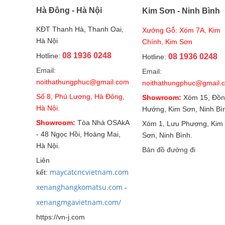
Hà Đông - Hà Nội
Kim Sơn - Ninh Bình
KĐT Thanh Hà, Thanh Oai,
Xưởng Gỗ: Xóm 7A, Kim
Hà Nội
Chính, Kim Sơn
08 1936 0248
Hotline:
08 1936 0248
Hotline:
Email:
Email:
noithathungphuc@gmail.com
noithathungphuc@gmail.
Số 8, Phú Lương, Hà Đông,
Showroom:
Xóm 15, Đồn
Hà Nội.
Hướng, Kim Sơn, Ninh Bì
Showroom:
Tòa Nhà OSAkA
Xóm 1, Lưu Phương, Kim
- 48 Ngọc Hồi, Hoàng Mai,
Sơn, Ninh Bình.
Hà Nội.
Bản đồ đường đi
Liên
maycatcncvietnam.com
kết:
xenanghangkomatsu.com
-
xenangmgavietnam.com/
https://vn-j.com