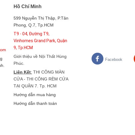
Hồ Chí Minh
599 Nguyễn Thị Thập, P.Tân
Phong, Q.7, Tp.HCM
T9 - 04, Đường T9,
Vinhomes Grand Park, Quận
9, Tp.HCM
com
Giới thiệu về Nội Thất Hùng
g
Facebook
Phúc
.
nh.
Liên Kết
:
THI CÔNG MÀN
CỬA - THI CÔNG RÈM CỬA
TẠI QUẬN 7. Tp. HCM
Hướng dẫn mua hàng
Hướng dẫn thanh toán