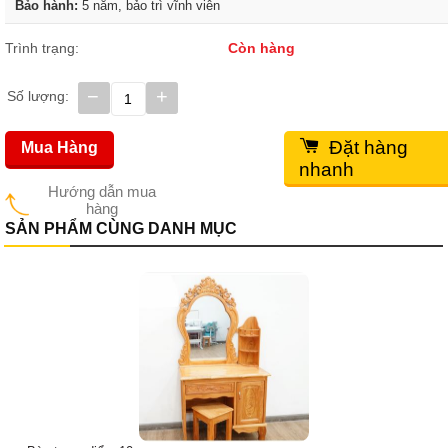
Bảo hành:
5 năm, bảo trì vĩnh viễn
Trình trạng:
Còn hàng
−
+
Số lượng:
Đặt hàng
Mua Hàng
nhanh
Hướng dẫn mua
hàng
SẢN PHẨM CÙNG DANH MỤC